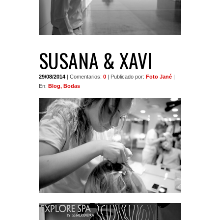
SUSANA & XAVI
29/08/2014
| Comentarios:
0
| Publicado por:
Foto Jané
|
En:
Blog, Bodas