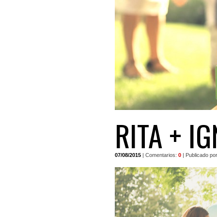
RITA + I
07/08/2015
| Comentarios:
0
| Publicado po