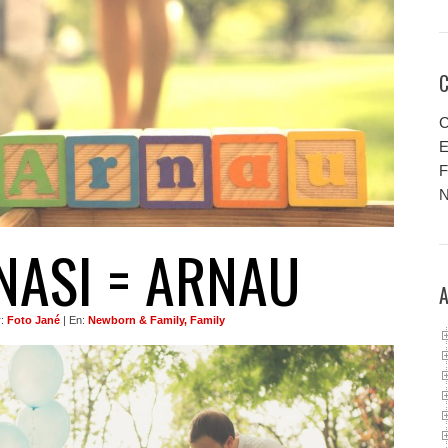
C
E
F
N
GNASI = ARNAU
r:
Foto Jané
| En:
Newborn & Family, Family