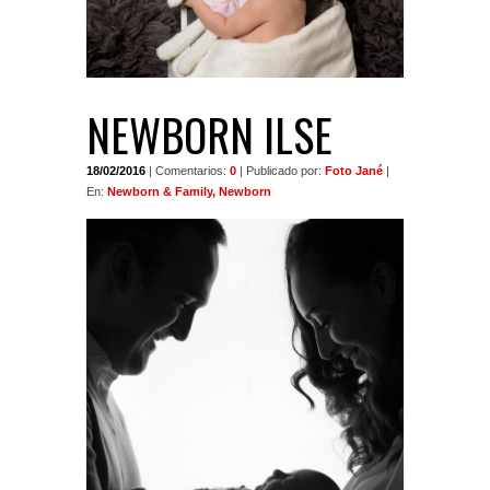
NEWBORN ILSE
18/02/2016
| Comentarios:
0
| Publicado por:
Foto Jané
|
En:
Newborn & Family, Newborn