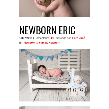
NEWBORN ERIC
17/07/2018
| Comentarios:
0
| Publicado por:
Foto Jané
|
En:
Newborn & Family, Newborn