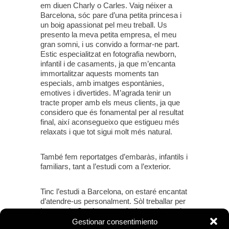
em diuen Charly o Carles. Vaig néixer a
Barcelona, ​​sóc pare d’una petita princesa i
un boig apassionat pel meu treball. Us
presento la meva petita empresa, el meu
gran somni, i us convido a formar-ne part.
Estic especialitzat en fotografia newborn,
infantil i de casaments, ja que m’encanta
immortalitzar aquests moments tan
especials, amb imatges espontànies,
emotives i divertides. M’agrada tenir un
tracte proper amb els meus clients, ja que
considero que és fonamental per al resultat
final, així aconsegueixo que estigueu més
relaxats i que tot sigui molt més natural.
També fem reportatges d’embaràs, infantils i
familiars, tant a l’estudi com a l’exterior.
Tinc l’estudi a Barcelona, ​​on estaré encantat
d’atendre-us personalment. Sòl treballar per
la zona de Catalunya, però si organitzeu el
casament en algun altre lloc, no dubteu a
Gestionar consentimiento