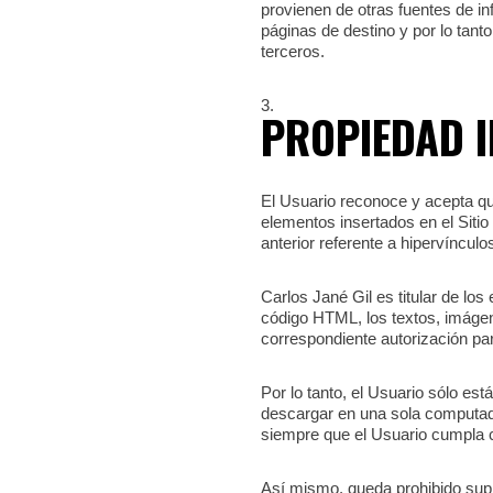
provienen de otras fuentes de in
páginas de destino y por lo tant
terceros.
PROPIEDAD I
El Usuario reconoce y acepta que
elementos insertados en el Siti
anterior referente a hipervínculo
Carlos Jané Gil es titular de lo
código HTML, los textos, imágene
correspondiente autorización par
Por lo tanto, el Usuario sólo est
descargar en una sola computado
siempre que el Usuario cumpla co
Así mismo, queda prohibido supri