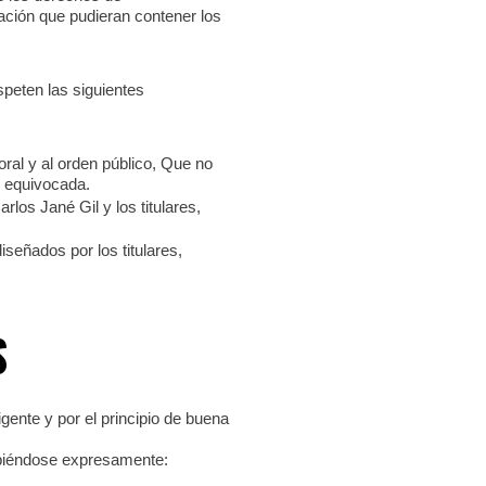
ación que pudieran contener los
speten las siguientes
ral y al orden público, Que no
o equivocada.
los Jané Gil y los titulares,
señados por los titulares,
S
gente y por el principio de buena
hibiéndose expresamente: