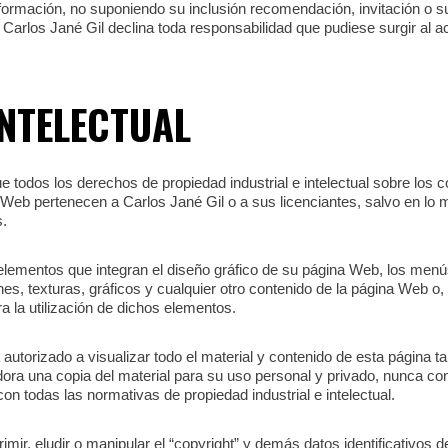
formación, no suponiendo su inclusión recomendación, invitación o sug
o Carlos Jané Gil declina toda responsabilidad que pudiese surgir al 
NTELECTUAL
 todos los derechos de propiedad industrial e intelectual sobre los 
o Web pertenecen a Carlos Jané Gil o a sus licenciantes, salvo en lo
s.
s elementos que integran el diseño gráfico de su página Web, los men
s, texturas, gráficos y cualquier otro contenido de la página Web o,
a la utilización de dichos elementos.
á autorizado a visualizar todo el material y contenido de esta página 
ra una copia del material para su uso personal y privado, nunca co
n todas las normativas de propiedad industrial e intelectual.
mir, eludir o manipular el “copyright” y demás datos identificativos 