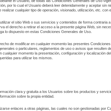
adelante el Usuario, de todas las Condiciones Generales de Uso vi
ión, por lo cual el Usuario deberá leer detenidamente y aceptar sin ni
alizar cualquier tipo de operación, visionado, utilización, etc. con e
ilizar el sitio Web o sus servicios y contenidos de forma contraria a 
rva el derecho a retirar el acceso a la presente página Web, sin nece
nga lo dispuesto en estas Condiciones Generales de Uso.
derecho de modificar en cualquier momento las presentes Condicion
generales o particulares, reglamentos de uso o avisos que resulten d
n cualquier momento la presentación, configuración y localización de
ueridas para utilizar los mismos.
ormación clara y gratuita a los Usuarios sobre los productos y servic
nformación sobre la propia entidad.
izarse enlaces a otras páginas, las cuales no son gestionadas por C