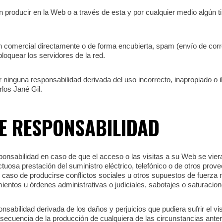
 producir en la Web o a través de esta y por cualquier medio algún t
ón comercial directamente o de forma encubierta, spam (envío de cor
loquear los servidores de la red.
ninguna responsabilidad derivada del uso incorrecto, inapropiado o il
rlos Jané Gil.
E RESPONSABILIDAD
ponsabilidad en caso de que el acceso o las visitas a su Web se viera
ctuosa prestación del suministro eléctrico, telefónico o de otros pr
l caso de producirse conflictos sociales u otros supuestos de fuerza 
imientos u órdenes administrativas o judiciales, sabotajes o saturacio
nsabilidad derivada de los daños y perjuicios que pudiera sufrir el v
nsecuencia de la producción de cualquiera de las circunstancias ante